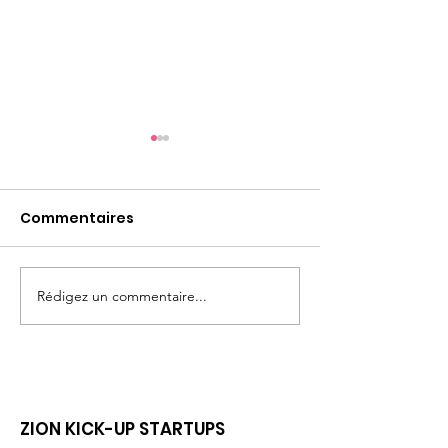
Commentaires
Rédigez un commentaire...
"Je ne veux pas aller à
Le magazine q
l'école!"
de vous
ZION KICK-UP STARTUPS