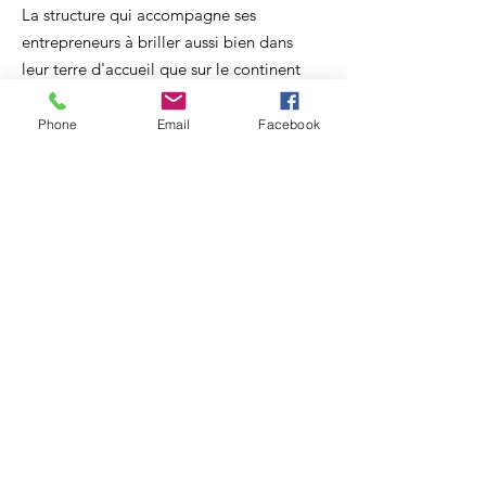
La structure qui accompagne ses
entrepreneurs à briller aussi bien dans
leur terre d'accueil que sur le continent
africain. Faites une différence en
soutenant nos actions.
Phone
Email
Facebook
Faites parvenir votre
don
libre
:
QR-c
od
e:
par
TWI
NNT:
079 316 7795
par
carte
bancaire
ou
virement
instantané
par Virement:
ZION KICK-UP STARTUPS
(POSTFINANCE Suisse)