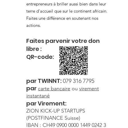
entrepreneurs à briller aussi bien dans leur
terre d'accueil que sur le continent africain.
Faites une différence en soutenant nos
actions.
Faites parvenir votre
don
libre
:
QR-c
od
e:
par
TWI
NNT:
079 316 7795
par
carte
bancaire
ou
virement
instantané
par Virement:
ZION KICK-UP STARTUPS
(POSTFINANCE Suisse)
IBAN : CH49 0900 0000 1449 0242 3