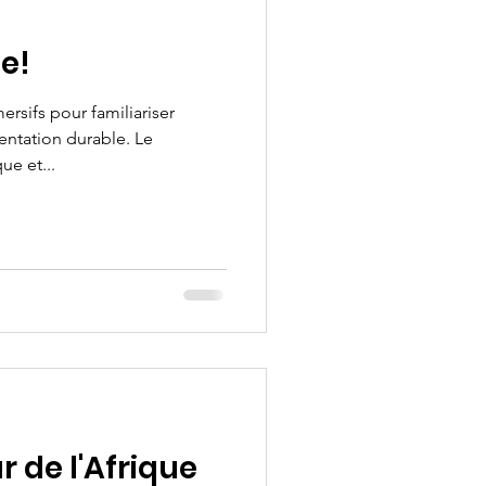
te!
mersifs pour familiariser
entation durable. Le
e et...
 de l'Afrique