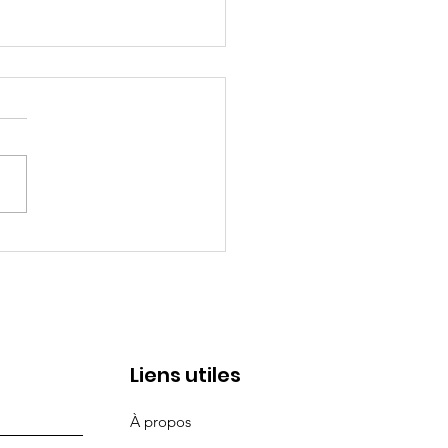
magazine qui parle de
s
Liens utiles
À propos