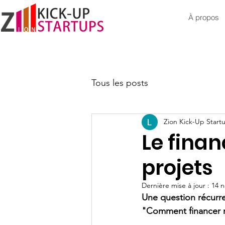
À propos
Tous les posts
Zion Kick-Up Start
Le fina
projets
Dernière mise à jour :
14 n
Une question récurr
"Comment financer m