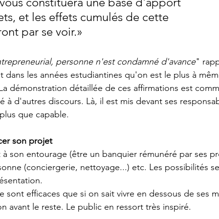
vous constituera une base d'apport 
ts, et les effets cumulés de cette 
ront par se voir.»  
ntrepreneurial, personne n'est condamné d'avance
" rappe
nt dans les années estudiantines qu'on est le plus à mêm
 La démonstration détaillée de ces affirmations est com
é à d'autres discours. Là, il est mis devant ses responsabi
plus que capable.
cer son projet
t à son entourage (être un banquier rémunéré par ses pr
sonne (conciergerie, nettoyage...) etc. Les possibilités s
résentation.
e sont efficaces que si on sait vivre en dessous de ses 
on avant le reste. Le public en ressort très inspiré.