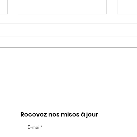
"Je ne veux pas aller à
Le 
l'école!"
vou
Recevez nos mises à jour