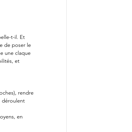
lle-t-il. Et 
e de poser le 
me une claque 
lités, et 
oches), rendre 
e déroulent 
moyens, en 