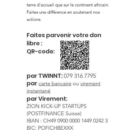
terre d'accueil que sur le continent africain.
Faites une différence en soutenant nos
actions.
Faites parvenir votre
don
libre
:
QR-c
od
e:
par
TWI
NNT:
079 316 7795
par
carte
bancaire
ou
virement
instantané
par Virement:
ZION KICK-UP STARTUPS
(POSTFINANCE Suisse)
IBAN : CH49 0900 0000 1449 0242 3
BIC: POFICHBEXXX