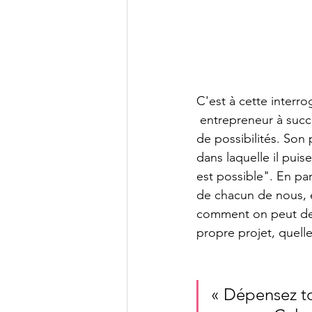
C'est à cette inter
 entrepreneur à succès. en ouvrant les yeux du public sur un éventail 
de possibilités. Son 
dans laquelle il pui
est possible". En pa
de chacun de nous, e
comment on peut dev
propre projet, quelle 
« Dépensez t