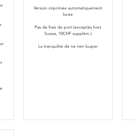
nt
Version imprimée automatiquement
livrée
e
Pas de frais de port (exceptés hors
Suisse, 10CHF supplém.)
ur
La tranquilité de ne rien louper
et
me