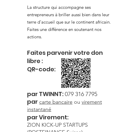
La structure qui accompagne ses
entrepreneurs à briller aussi bien dans leur
terre d'accueil que sur le continent africain.
Faites une différence en soutenant nos
actions.
Faites parvenir votre
don
libre
:
QR-c
od
e:
par
TWI
NNT:
079 316 7795
par
carte
bancaire
ou
virement
instantané
par Virement:
ZION KICK-UP STARTUPS