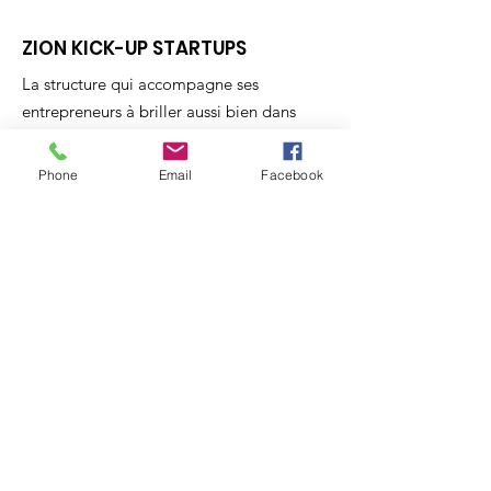
ZION KICK-UP STARTUPS
La structure qui accompagne ses
entrepreneurs à briller aussi bien dans
leur terre d'accueil que sur le continent
africain. Faites une différence en
Phone
Email
Facebook
soutenant nos actions.
Faites parvenir votre
don
libre
:
QR-c
od
e:
par
TWI
NNT:
079 316 7795
par
carte
bancaire
ou
virement
instantané