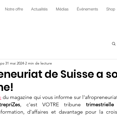
Notre offre
Actualités
Médias
Événements
Shop
ups
31 mai 2024
2 min de lecture
eneuriat de Suisse a s
ne!
o
 du magazine qui vous informe sur l'afropreneuriat
repriZes
, c'est VOTRE tribune 
trimestrielle
 
information, d'affaires et davantage pour la croi