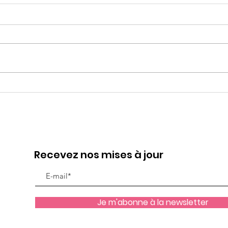
"Je ne veux pas aller à
Le 
l'école!"
vou
Recevez nos mises à jour
Je m'abonne à la newsletter