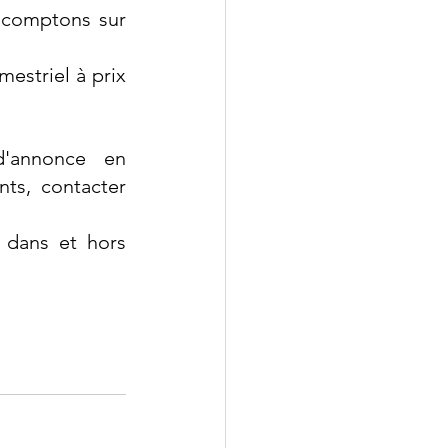
 comptons sur 
mestriel à prix 
'annonce en 
sélectionnant un pack de sponsoring. Pour plus de renseignements, contacter 
 dans et hors 