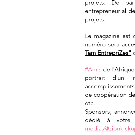
projets. De par
entrepreneurial de
projets.
Le magazine est d
numéro sera acces
Tam EntrepriZes"
 
#Amis
 de l'Afrique
portrait d'un i
accomplissements d
de coopération de 
etc. 
Sponsors, annonce
medias@zionkick