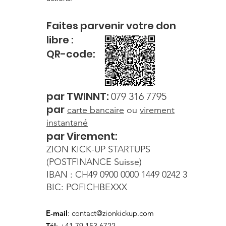
Faites parvenir votre
don
libre
:
QR-c
od
e:
par
TWI
NNT:
079 316 7795
par
carte
bancaire
ou
virement
instantané
par Virement:
ZION KICK-UP STARTUPS
(POSTFINANCE Suisse)
IBAN : CH49 0900 0000 1449 0242 3
BIC: POFICHBEXXX
E-mail
:
contact@zionkickup.com
Tél
: +41 79 153 6722