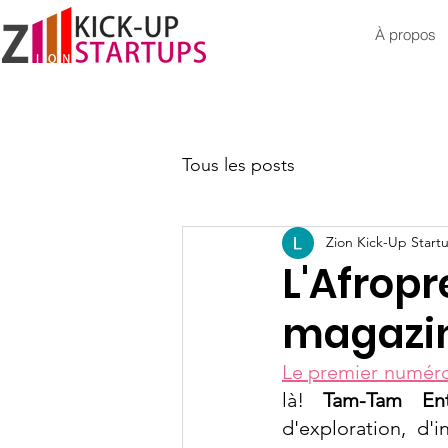
À propos
Tous les posts
Zion Kick-Up Start
L'Afropr
magazi
Le premier numér
là! 
Tam-Tam Ent
d'exploration, d'