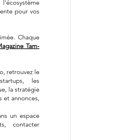
'écosystème 
sente pour vos 
rimée. Chaque 
agazine Tam-
 retrouvez le 
artups, les 
, la stratégie 
s et annonces, 
ans un espace 
dédié à votre public cible. Pour plus de renseignements, contacter 