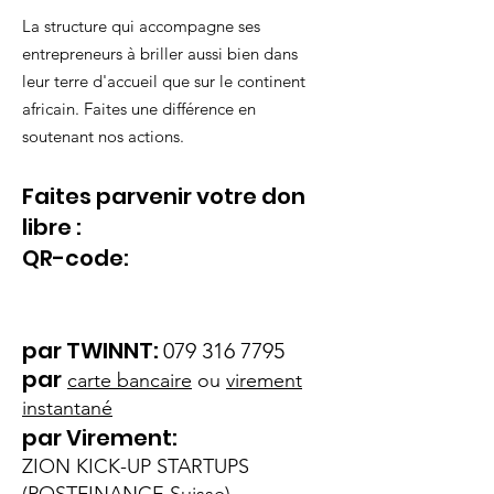
Pour toute question, écrire à
transporteurs.
La structure qui accompagne ses
contact@zionkickup.com
Pour un achat avec suivi de colis,
entrepreneurs à briller aussi bien dans
sélectionner l'option adéquate.
leur terre d'accueil que sur le continent
Les frais de livraison ne sont pas
africain. Faites une différence en
remboursés en cas de retour.
soutenant nos actions.
Faites parvenir votre
don
libre
:
QR-c
od
e:
par
TWI
NNT:
079 316 7795
par
carte
bancaire
ou
virement
instantané
par Virement:
ZION KICK-UP STARTUPS
(POSTFINANCE Suisse)