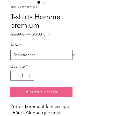
SKU : 671253175371
T-shirts Homme
premium
Prix
Prix
 25.00 CHF 
20.00 CHF
original
promotionnel
Taille
*
Quantité
*
Ajouter au panier
Portez fièrement le message
"Bâtir l'Afrique que nous