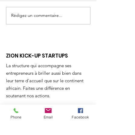
Rédigez un commentaire...
"Je ne veux pas aller à
Le magazine q
l'école!"
de vous
ZION KICK-UP STARTUPS
La structure qui accompagne ses
entrepreneurs à briller aussi bien dans
leur terre d'accueil que sur le continent
africain. Faites une différence en
soutenant nos actions.
Faites parvenir votre
don
Phone
Email
Facebook
libre
:
QR-c
od
e: