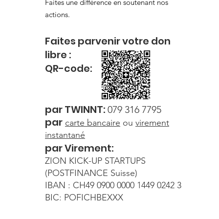
Faites une différence en soutenant nos
actions.
Faites parvenir votre
don
libre
:
QR-c
od
e:
par
TWI
NNT:
079 316 7795
par
carte
bancaire
ou
virement
instantané
par Virement:
ZION KICK-UP STARTUPS
(POSTFINANCE Suisse)
IBAN : CH49 0900 0000 1449 0242 3
BIC: POFICHBEXXX