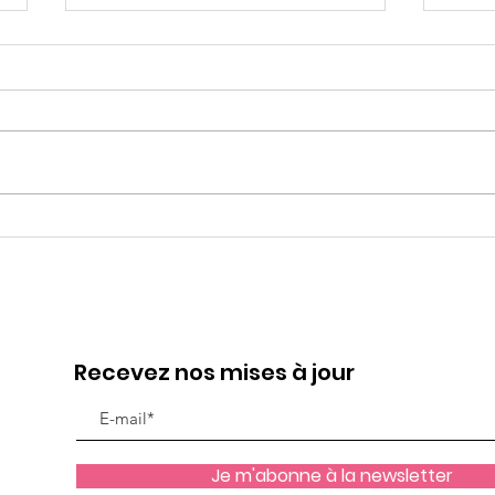
"Je ne veux pas aller à
Le 
l'école!"
vou
Recevez nos mises à jour
Je m'abonne à la newsletter