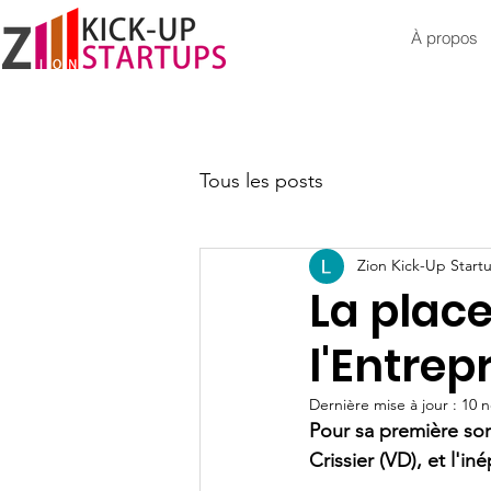
À propos
Tous les posts
Zion Kick-Up Start
La plac
l'Entrep
Dernière mise à jour :
10 n
Pour sa première sort
Crissier (VD), et l'i