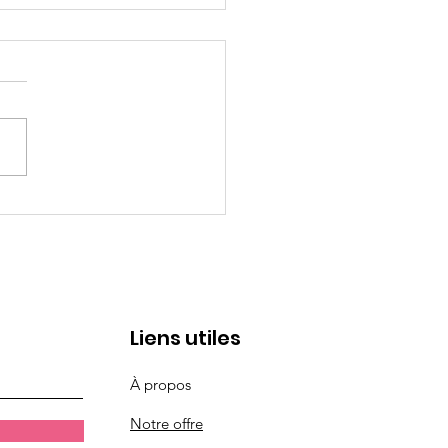
magazine qui parle de
s
Liens utiles
À propos
Notre offre