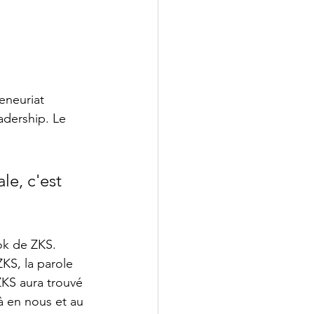
eneuriat 
adership. Le 
le, c'est 
ok de ZKS. 
KS, la parole 
ZKS aura trouvé 
à en nous et au 