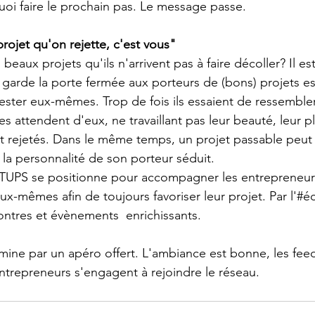
uoi faire le prochain pas. Le message passe. 
rojet qu'on rejette, c'est vous"
eaux projets qu'ils n'arrivent pas à faire décoller? Il es
 garde la porte fermée aux porteurs de (bons) projets est
rester eux-mêmes. Trop de fois ils essaient de ressembler 
s attendent d'eux, ne travaillant pas leur beauté, leur p
ent rejetés. Dans le même temps, un projet passable peut s
 la personnalité de son porteur séduit. 
PS se positionne pour accompagner les entrepreneurs 
ux-mêmes afin de toujours favoriser leur projet. Par l'#éc
ontres et évènements  enrichissants.
mine par un apéro offert. L'ambiance est bonne, les fee
ntrepreneurs s'engagent à rejoindre le réseau.