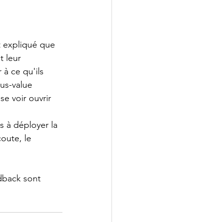
t expliqué que 
 leur 
à ce qu'ils 
lus-value 
e voir ouvrir 
à déployer la 
oute, le 
dback sont 