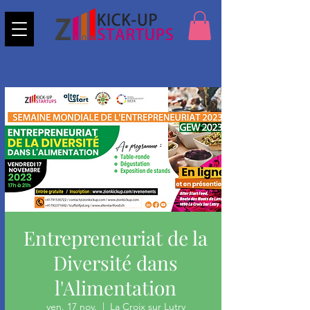
Entrepreneuriat de la
Diversité dans
l'Alimentation
ven. 17 nov.
  |  
La Croix sur Lutry